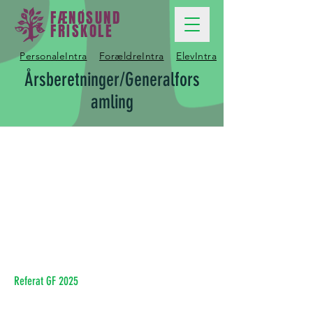
FÆNØSUND
FRISKOLE
PersonaleIntra
ForældreIntra
ElevIntra
Årsberetninger/Generalfors
amling
Referat GF 2025