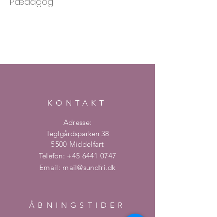
Pædagog
KONTAKT
Adresse:
Teglgårdsparken 38
5500 Middelfart
Telefon:
+45 6441 0747
Email:
mail@sundfri.dk
ÅBNINGSTIDER