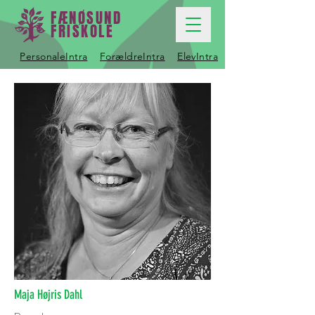
FÆNØSUND
FRISKOLE
PersonaleIntra
ForældreIntra
ElevIntra
Maja Højris Dahl