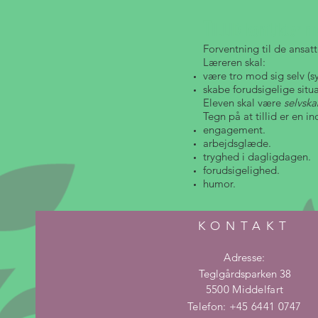
T
ILLID konflikter
Forventning til de ansatt
Læreren skal:
være tro mod sig selv (s
skabe forudsigelige situa
Eleven skal være
selvsk
Tegn på at tillid er en i
engagement.
arbejdsglæde.
tryghed i dagligdagen.
forudsigelighed.
humor.
KONTAKT
Adresse:
Teglgårdsparken 38
5500 Middelfart
Telefon: +45 6441 0747