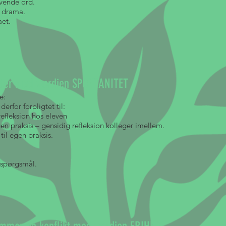
evende ord.
 i drama.
aet.
kter med værdien SPONTANITET
e:
rfor forpligtet til:
refleksion hos eleven
gen praksis – gensidig refleksion kolleger imellem.
til egen praksis.
ke spørgsmål.