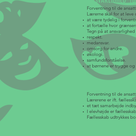
NSVARLIGHED rum
Forventning til de ansatt
Lærerne skal for at leve 
at være tydelig i forvent
at fortælle hvor grænser
Tegn på at ansvarlighed 
respekt.
medansvar.
omsorg for andre.
økologi.
samfundsforståelse.
at børnene er trygge og 
F
ÆLLESSKAB rummer
Forventning til de ansatt
Lærerene er ift. fællessk
et tæt samarbejde indb
I elevhøjde er fællesska
Fællesskab udtrykkes bog