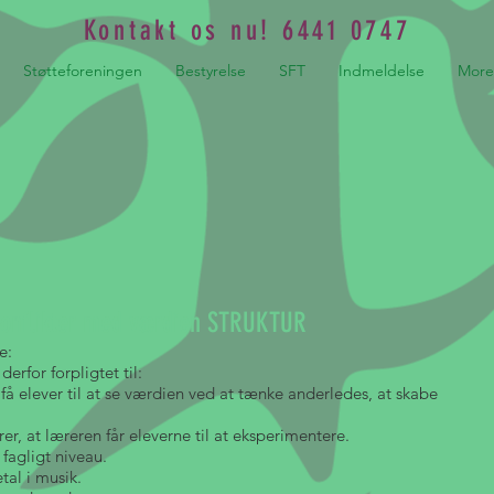
Kontakt os nu! 6441 0747
Støtteforeningen
Bestyrelse
SFT
Indmeldelse
More
konflikter med værdien STRUKTUR
e:
rfor forpligtet til:
å elever til at se værdien ved at tænke anderledes, at skabe
r, at læreren får eleverne til at eksperimentere.
 fagligt niveau.
tal i musik.