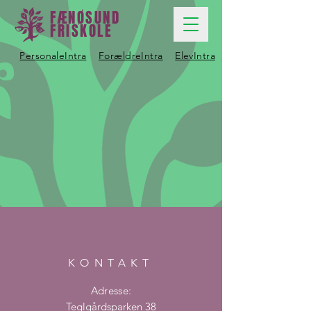
FÆNØSUND
FRISKOLE
PersonaleIntra
ForældreIntra
ElevIntra
KONTAKT
Adresse:
Teglgårdsparken 38