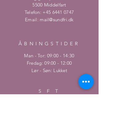
5500 Middelfart
Telefon:
+45 6441 0747
Email:
mail@sundfri.dk
ÅBNINGSTIDER
Man - Tor: 09:00 - 14:30
​​Fredag: 09:00 - 12:00
Lør - Søn: Lukket
S F T
Telefon:
+45 6441 0347
Man - tor: 06:30 - 16:30
Fredag: 06:30 - 16:00
-Sygemelding og andet fravær skal
skives ind på Netprotokollen via
Forældreintra.